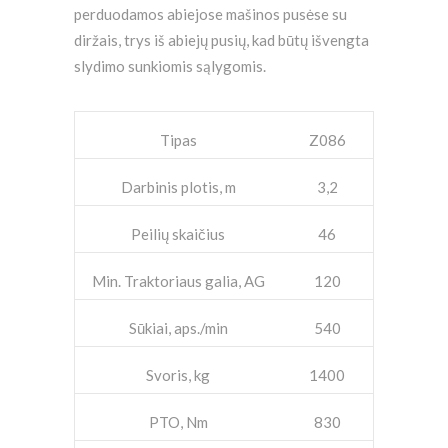
perduodamos abiejose mašinos pusėse su
diržais, trys iš abiejų pusių, kad būtų išvengta
slydimo sunkiomis sąlygomis.
Tipas
Z086
Darbinis plotis, m
3,2
Peilių skaičius
46
Min. Traktoriaus galia, AG
120
Sūkiai, aps./min
540
Svoris, kg
1400
PTO, Nm
830