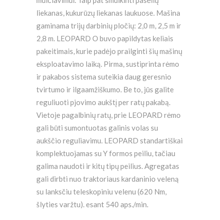
liekanas, kukurūzų liekanas laukuose. Mašina
gaminama trijų darbinių pločių: 2,0 m, 2,5 m ir
2,8 m. LEOPARD O buvo papildytas keliais
pakeitimais, kurie padėjo prailginti šių mašinų
eksploatavimo laiką. Pirma, sustiprinta rėmo
ir pakabos sistema suteikia daug geresnio
tvirtumo ir ilgaamžiškumo. Be to, jūs galite
reguliuoti pjovimo aukštį per ratų pakabą.
Vietoje pagalbinių ratų, prie LEOPARD rėmo
gali būti sumontuotas galinis volas su
aukščio reguliavimu. LEOPARD standartiškai
komplektuojamas su Y formos peiliu, tačiau
galima naudoti ir kitų tipų peilius. Agregatas
gali dirbti nuo traktoriaus kardaninio veleną
su lanksčiu teleskopiniu velenu (620 Nm,
šlyties varžtu). esant 540 aps./min.