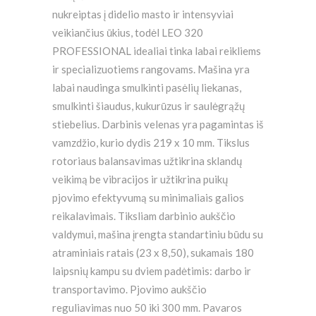
nukreiptas į didelio masto ir intensyviai
veikiančius ūkius, todėl LEO 320
PROFESSIONAL idealiai tinka labai reikliems
ir specializuotiems rangovams. Mašina yra
labai naudinga smulkinti pasėlių liekanas,
smulkinti šiaudus, kukurūzus ir saulėgrąžų
stiebelius. Darbinis velenas yra pagamintas iš
vamzdžio, kurio dydis 219 x 10 mm. Tikslus
rotoriaus balansavimas užtikrina sklandų
veikimą be vibracijos ir užtikrina puikų
pjovimo efektyvumą su minimaliais galios
reikalavimais. Tiksliam darbinio aukščio
valdymui, mašina įrengta standartiniu būdu su
atraminiais ratais (23 x 8,50), sukamais 180
laipsnių kampu su dviem padėtimis: darbo ir
transportavimo. Pjovimo aukščio
reguliavimas nuo 50 iki 300 mm. Pavaros