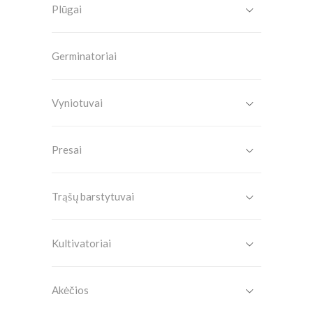
Plūgai
Germinatoriai
Vyniotuvai
Presai
Trąšų barstytuvai
Kultivatoriai
Akėčios