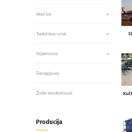
Akėčios
S
Tankinimo volai
Sėjamosios
Šienapjovės
Žolės smulkintuvai
Kul
Producija