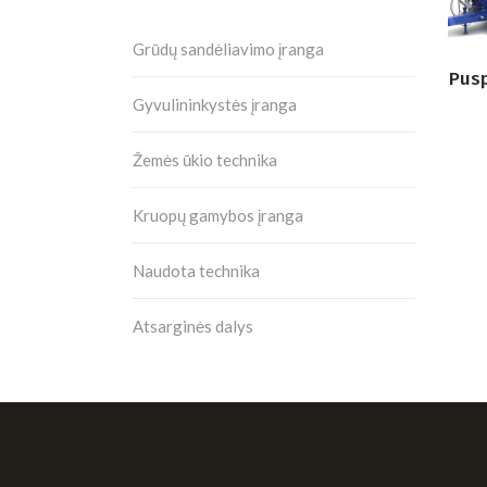
Grūdų sandėliavimo įranga
Pus
Gyvulininkystės įranga
Žemės ūkio technika
Kruopų gamybos įranga
Naudota technika
Atsarginės dalys