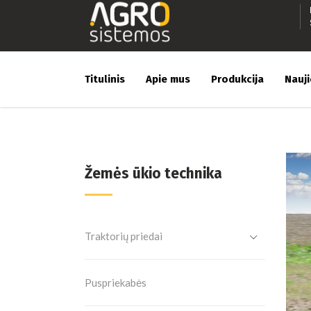
Titulinis
Apie mus
Produkcija
Nauj
Žemės ūkio technika
Traktorių priedai
Puspriekabės