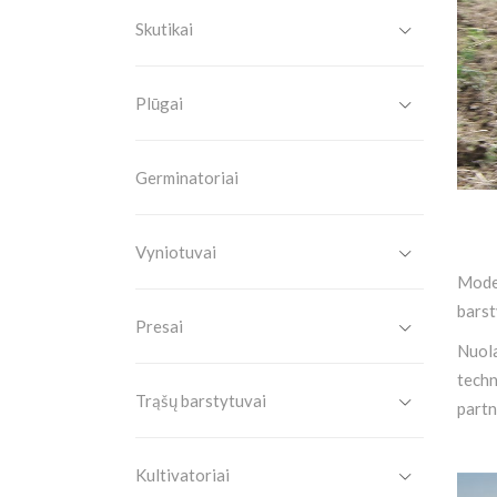
Skutikai
Plūgai
Germinatoriai
Vyniotuvai
Moder
barst
Presai
Nuola
techn
Trąšų barstytuvai
partn
Kultivatoriai