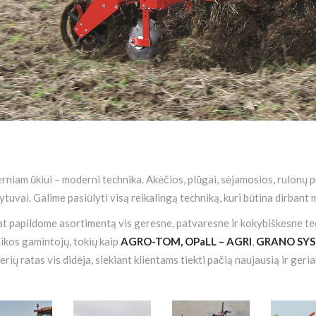
niam ūkiui – moderni technika. Akėčios, plūgai, sėjamosios, rulonų pr
ytuvai. Galime pasiūlyti visą reikalingą techniką, kuri būtina dirbant
t papildome asortimentą vis geresne, patvaresne ir kokybiškesne tec
ikos gamintojų, tokių kaip
AGRO-TOM,
OPaLL – AGRI
,
GRANO SY
erių ratas vis didėja, siekiant klientams tiekti pačią naujausią ir geri