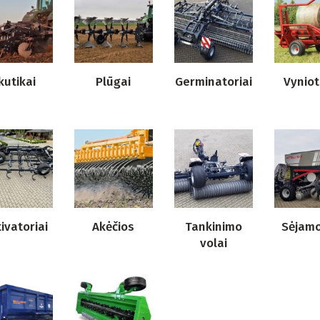
kutikai
Plūgai
Germinatoriai
Vyniot
tivatoriai
Akėčios
Tankinimo
Sėjamo
volai