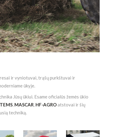
esai ir vyniotuvai, trąšų purkštuvai ir
 moderniame ūkyje.
hnika Jūsų ūkiui. Esame oficialūs žemės ūkio
STEMS
,
MASCAR
,
HF-AGRO
atstovai ir šių
ausią techniką.