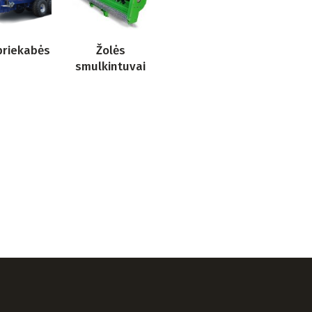
priekabės
Žolės
smulkintuvai