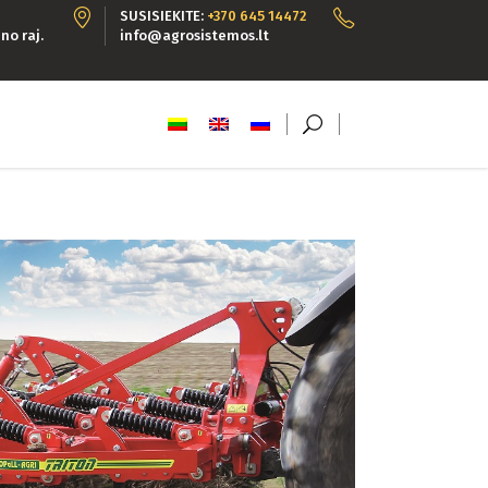
SUSISIEKITE:
+370 645 14472
no raj.
info@agrosistemos.lt