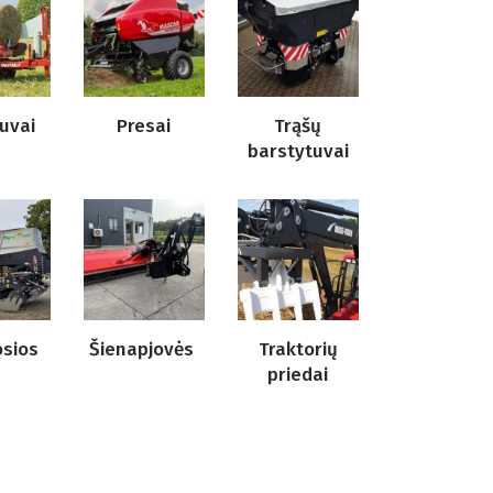
uvai
Presai
Trąšų
barstytuvai
sios
Šienapjovės
Traktorių
priedai