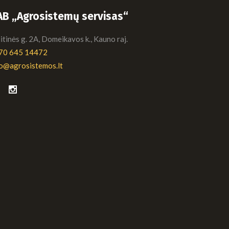
AB „Agrosistemų servisas“
tinės g. 2A, Domeikavos k., Kauno raj.
70 645 14472
fo@agrosistemos.lt