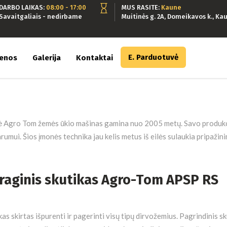
DARBO LAIKAS:
08:00 - 17:00
MUS RASITE:
Kaune
Savaitgaliais - nedirbame
Muitinės g. 2A, Domeikavos k., Kau
E. Parduotuvė
ienos
Galerija
Kontaktai
 Agro Tom žemės ūkio mašinas gamina nuo 2005 metų. Savo produkcijoj
rumui. Šios įmonės technika jau kelis metus iš eilės sulaukia pripažini
raginis skutikas Agro-Tom APSP RS
kas skirtas išpurenti ir pagerinti visų tipų dirvožemius. Pagrindinis 