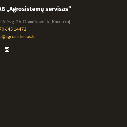
AB „Agrosistemų servisas“
tinės g. 2A, Domeikavos k., Kauno raj.
70 645 14472
fo@agrosistemos.lt