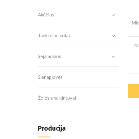
Akėčios
Min
Tankinimo volai
Ma
Sėjamosios
Šienapjovės
Žolės smulkintuvai
Producija