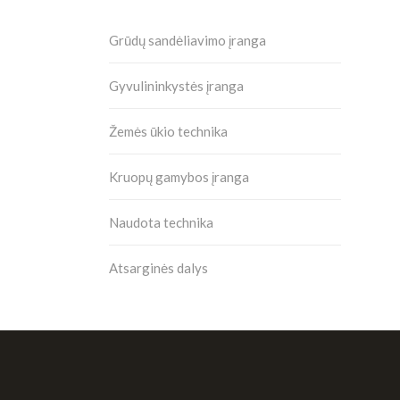
Grūdų sandėliavimo įranga
Gyvulininkystės įranga
Žemės ūkio technika
Kruopų gamybos įranga
Naudota technika
Atsarginės dalys