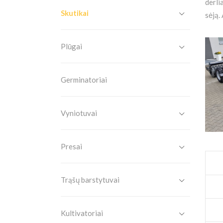
derli
Skutikai
sėją.
Plūgai
Germinatoriai
Vyniotuvai
Presai
Trąšų barstytuvai
Kultivatoriai