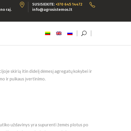
SUSISIEKITE:
+370 645 14472
no raj.
info@agrosistemos.lt
e skirią itin didelį dėmesį agregatų kokybei ir
mo ir puikaus įvertinimo.
skutiko uždavinys yra supurenti žemės plotus po