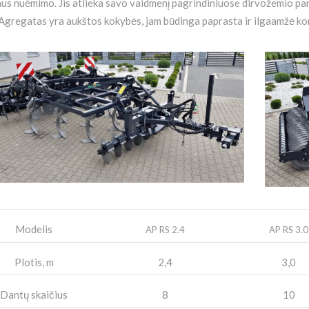
aus nuėmimo. Jis atlieka savo vaidmenį pagrindiniuose dirvožemio p
 Agregatas yra aukštos kokybės, jam būdinga paprasta ir ilgaamžė kon
Modelis
AP RS 2.4
AP RS 3.0
Plotis, m
2,4
3,0
Dantų skaičius
8
10