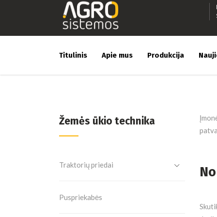
Titulinis
Apie mus
Produkcija
Nauj
Įmonė
Žemės ūkio technika
patva
Traktorių priedai
No
Puspriekabės
Skuti