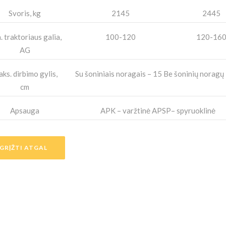
Svoris, kg
2145
2445
. traktoriaus galia,
100-120
120-16
AG
ks. dirbimo gylis,
Su šoniniais noragais – 15 Be šoninių noragų
cm
Apsauga
APK – varžtinė APSP– spyruoklinė
GRĮŽTI ATGAL