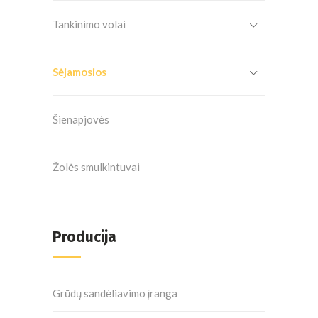
Tankinimo volai
Sėjamosios
Šienapjovės
Žolės smulkintuvai
Producija
Grūdų sandėliavimo įranga