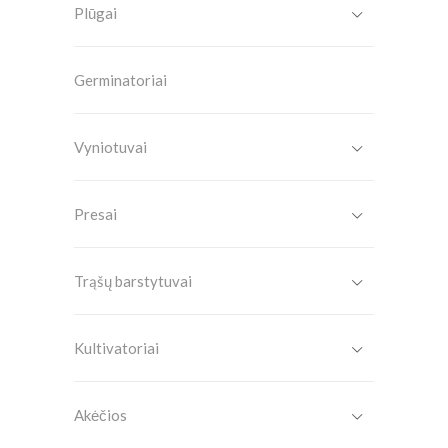
Plūgai
Germinatoriai
Vyniotuvai
Presai
Trąšų barstytuvai
Kultivatoriai
Akėčios