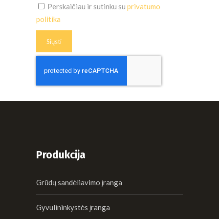
Perskaičiau ir sutinku su
privatumo
politika
Produkcija
Grūdų sandėliavimo įranga
Gyvulininkystės įranga