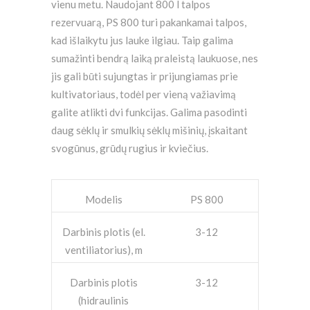
vienu metu. Naudojant 800 l talpos
rezervuarą, PS 800 turi pakankamai talpos,
kad išlaikytu jus lauke ilgiau. Taip galima
sumažinti bendrą laiką praleistą laukuose, nes
jis gali būti sujungtas ir prijungiamas prie
kultivatoriaus, todėl per vieną važiavimą
galite atlikti dvi funkcijas. Galima pasodinti
daug sėklų ir smulkių sėklų mišinių, įskaitant
svogūnus, grūdų rugius ir kviečius.
Modelis
PS 800
Darbinis plotis (el.
3-12
ventiliatorius), m
Darbinis plotis
3-12
(hidraulinis