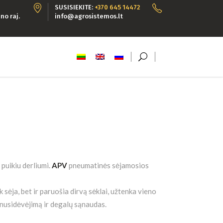
SUSISIEKITE:
+370 645 14472
no raj.
info@agrosistemos.lt
puikiu derliumi.
APV
pneumatinės sėjamosios
 sėja, bet ir paruošia dirvą sėklai, užtenka vieno
 nusidėvėjimą ir degalų sąnaudas.