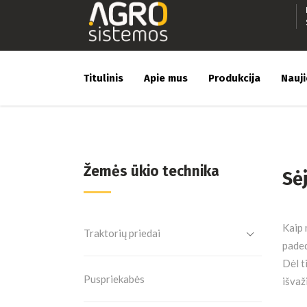
Titulinis
Apie mus
Produkcija
Nauj
Žemės ūkio technika
Sė
Kaip 
Traktorių priedai
paded
Dėl t
Puspriekabės
išvaž