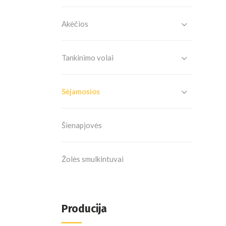
Akėčios
Tankinimo volai
Sėjamosios
Šienapjovės
Žolės smulkintuvai
Producija