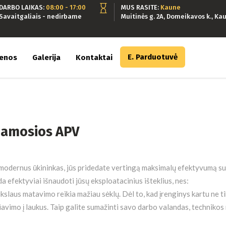
DARBO LAIKAS:
08:00 - 17:00
MUS RASITE:
Kaune
Savaitgaliais - nedirbame
Muitinės g. 2A, Domeikavos k., Kau
E. Parduotuvė
ienos
Galerija
Kontaktai
jamosios APV
modernus ūkininkas, jūs pridedate vertingą maksimalų efektyvumą su 
a efektyviai išnaudoti jūsų eksploatacinius išteklius, nes:
ikslaus matavimo reikia mažiau sėklų. Dėl to, kad įrenginys kartu ne tik
iavimo į laukus. Taip galite sumažinti savo darbo valandas, technikos