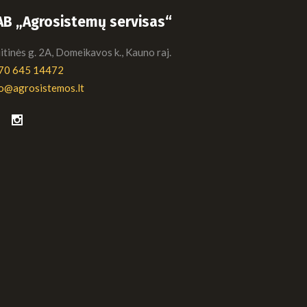
AB „Agrosistemų servisas“
tinės g. 2A, Domeikavos k., Kauno raj.
70 645 14472
fo@agrosistemos.lt