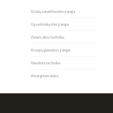
Grūdų sandėliavimo įranga
Gyvulininkystės įranga
Žemės ūkio technika
Kruopų gamybos įranga
Naudota technika
Atsarginės dalys