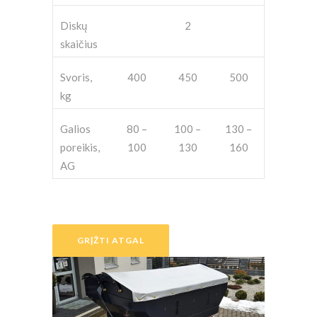
Diskų
2
skaičius
Svoris,
400
450
500
kg
Galios
80 –
100 –
130 –
poreikis,
100
130
160
AG
GRĮŽTI ATGAL