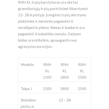
RNH XL trąšų barstytuvas yra skirtas
granuliuotųjų trąšų paviršiniam išbarstymui
12- 28 m plotyje. Įrenginio trąšų skirstymo
plokštelės ir mentelės pagaminti iš
nerūdijančio plieno. Rėmas ir bunkeris yra
pagaminti iš kokybiško metalo. Dažymo
būdas yra miltelinis, apsaugantis nuo
agresyvios korozijos.
Modelis
RNH
RNH
RNH
XL
XL
XL
1200
1800
2500
Talpa, l
1200
1800
2500
Skleidimo
12 – 28
plotis, m