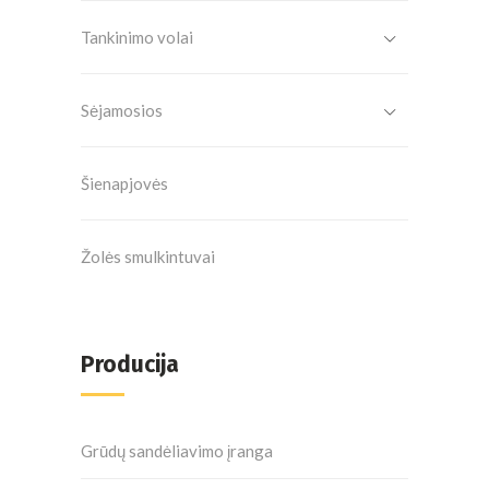
Tankinimo volai
Sėjamosios
Šienapjovės
Žolės smulkintuvai
Producija
Grūdų sandėliavimo įranga