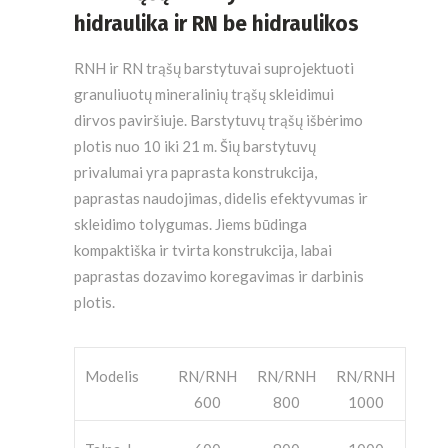
hidraulika ir RN be hidraulikos
RNH ir RN trąšų barstytuvai suprojektuoti
granuliuotų mineralinių trąšų skleidimui
dirvos paviršiuje. Barstytuvų trąšų išbėrimo
plotis nuo 10 iki 21 m. Šių barstytuvų
privalumai yra paprasta konstrukcija,
paprastas naudojimas, didelis efektyvumas ir
skleidimo tolygumas. Jiems būdinga
kompaktiška ir tvirta konstrukcija, labai
paprastas dozavimo koregavimas ir darbinis
plotis.
Modelis
RN/RNH
RN/RNH
RN/RNH
600
800
1000