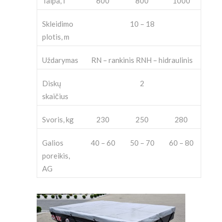
Talpa, l
600
800
1000
Skleidimo
10 – 18
plotis, m
Uždarymas
RN – rankinis RNH – hidraulinis
Diskų
2
skaičius
Svoris, kg
230
250
280
Galios
40 – 60
50 – 70
60 – 80
poreikis,
AG