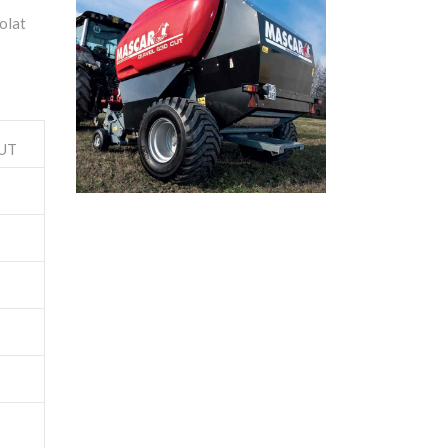
olat
UT