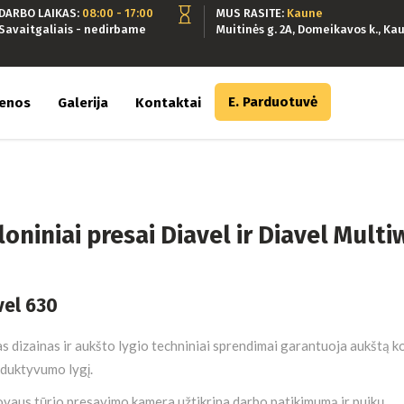
DARBO LAIKAS:
08:00 - 17:00
MUS RASITE:
Kaune
Savaitgaliais - nedirbame
Muitinės g. 2A, Domeikavos k., Kau
E. Parduotuvė
ienos
Galerija
Kontaktai
loniniai presai Diavel ir Diavel Mult
vel 630
s dizainas ir aukšto lygio techniniai sprendimai garantuoja aukštą 
oduktyvumo lygį.
vaus tūrio presavimo kamera užtikrina darbo patikimumą ir puikų