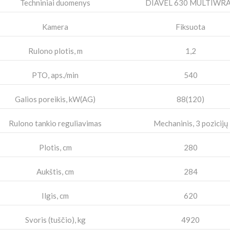
Techniniai duomenys
DIAVEL 630 MULTIWR
Kamera
Fiksuota
Rulono plotis, m
1,2
PTO, aps./min
540
Galios poreikis, kW(AG)
88(120)
Rulono tankio reguliavimas
Mechaninis, 3 pozicijų
Plotis, cm
280
Aukštis, cm
284
Ilgis, cm
620
Svoris (tuščio), kg
4920