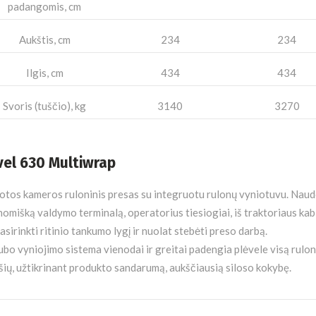
padangomis, cm
Aukštis, cm
234
234
Ilgis, cm
434
434
Svoris (tuščio), kg
3140
3270
vel 630 Multiwrap
otos kameros ruloninis presas su integruotu rulonų vyniotuvu. Naud
omišką valdymo terminalą, operatorius tiesiogiai, iš traktoriaus kab
pasirinkti ritinio tankumo lygį ir nuolat stebėti preso darbą.
bo vyniojimo sistema vienodai ir greitai padengia plėvele visą rulo
šių, užtikrinant produkto sandarumą, aukščiausią siloso kokybę.