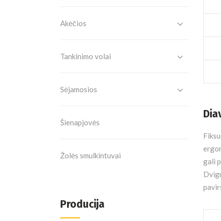
Akėčios
Tankinimo volai
Sėjamosios
Dia
Šienapjovės
Fiksu
ergon
Žolės smulkintuvai
gali 
Dvigu
pavir
Producija