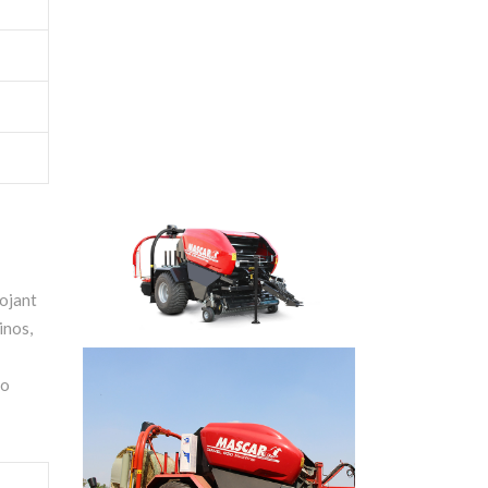
ojant
inos,
no