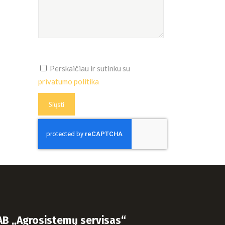
Perskaičiau ir sutinku su
privatumo politika
AB „Agrosistemų servisas“