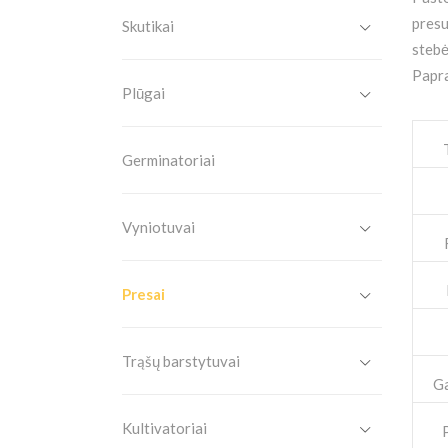
presu
Skutikai
stebė
Papra
Plūgai
Germinatoriai
Vyniotuvai
Presai
Trąšų barstytuvai
Ga
Kultivatoriai