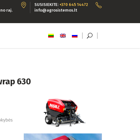
SUSISIEKITE:
+370 645 14472
no raj.
info@agrosistemos.lt
iwrap 630
kokybės