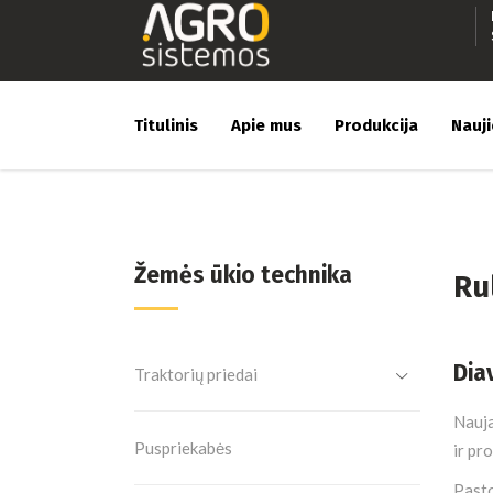
Titulinis
Apie mus
Produkcija
Nauj
Žemės ūkio technika
Ru
Dia
Traktorių priedai
Nauja
Puspriekabės
ir pr
Pasto