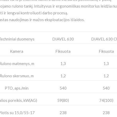
ojamo rulono tankį. Intuityvus ir ergonomiškas monitorius leidžia nu
ti ir lengvai kontroliuoti darbo procesą.
stas naudojimas ir mažos eksploatacijos išlaidos.
Techniniai duomenys
DIAVEL 630
DIAVEL 630 C
Kamera
Fiksuota
Fiksuota
Rulono matmenys, m
1,3
1,3
Rulono skersmuo, m
1,2
1,2
PTO, aps./min
540
540
lios poreikis, kW(AG)
59(80)
74(100)
Plotis su 15,0/55-17
238
238