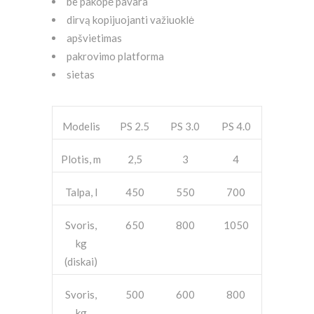
be pakopė pavara
dirvą kopijuojanti važiuoklė
apšvietimas
pakrovimo platforma
sietas
Modelis
PS
2.5
PS
3.0
PS
4.0
Plotis, m
2,5
3
4
Talpa, l
450
550
700
Svoris,
650
800
1050
kg
(diskai)
Svoris,
500
600
800
kg