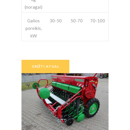
(noragai)
Galios
30-50
50-70
70-100
poreikis,
kW
GRĮŽTI ATGAL