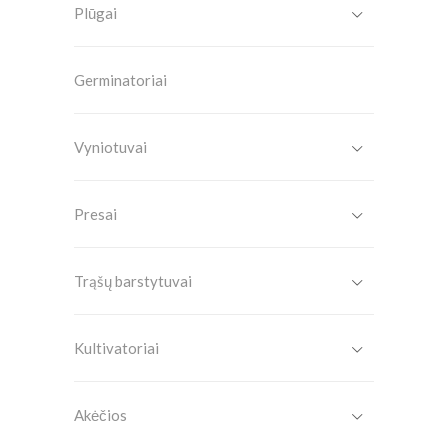
Plūgai
Germinatoriai
Vyniotuvai
Presai
Trąšų barstytuvai
Kultivatoriai
Akėčios