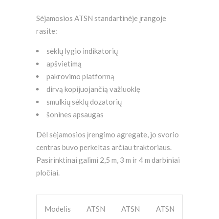
Sėjamosios ATSN standartinėje įrangoje
rasite:
sėklų lygio indikatorių
apšvietimą
pakrovimo platformą
dirvą kopijuojančią važiuoklę
smulkių sėklų dozatorių
šonines apsaugas
Dėl sėjamosios įrengimo agregate, jo svorio
centras buvo perkeltas arčiau traktoriaus.
Pasirinktinai galimi 2,5 m, 3 m ir 4 m darbiniai
pločiai.
Modelis
ATSN
ATSN
ATSN