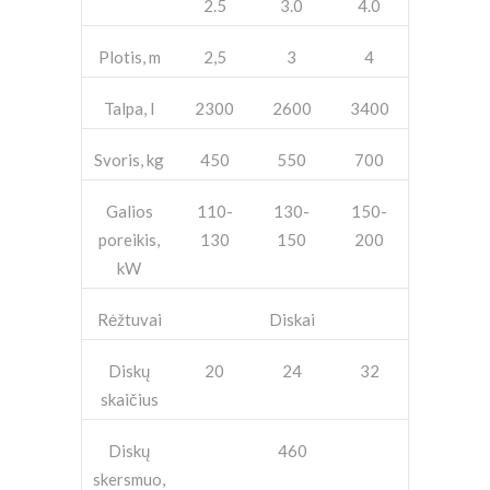
2.5
3.0
4.0
Plotis, m
2,5
3
4
Talpa, l
2300
2600
3400
Svoris, kg
450
550
700
Galios
110-
130-
150-
poreikis,
130
150
200
kW
Rėžtuvai
Diskai
Diskų
20
24
32
skaičius
Diskų
460
skersmuo,