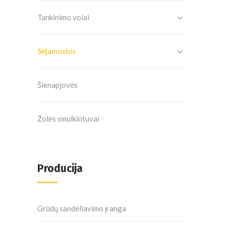
Tankinimo volai
Sėjamosios
Šienapjovės
Žolės smulkintuvai
Producija
Grūdų sandėliavimo įranga