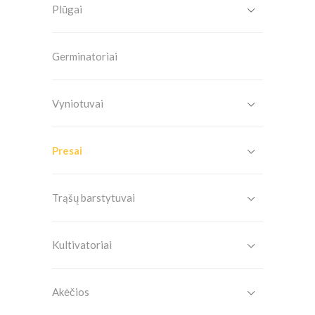
Plūgai
Germinatoriai
Vyniotuvai
Presai
Trąšų barstytuvai
Kultivatoriai
Akėčios