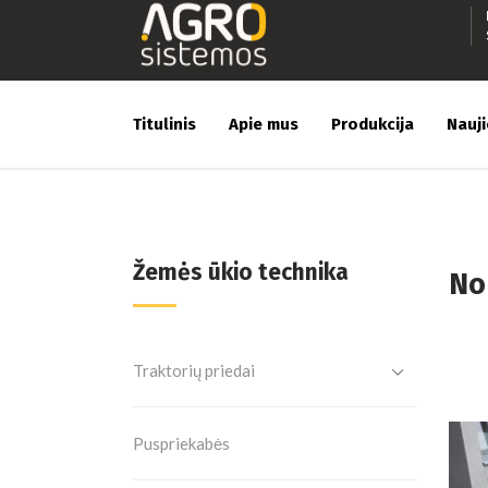
Titulinis
Apie mus
Produkcija
Nauj
Žemės ūkio technika
No
Traktorių priedai
Puspriekabės