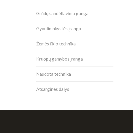
Grūdų sandėliavimo įranga
Gyvulininkystės įranga
Žemės ūkio technika
Kruopų gamybos įranga
Naudota technika
Atsarginės dalys