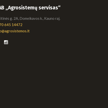
AB „Agrosistemų servisas“
tinės g. 2A, Domeikavos k., Kauno raj.
70 645 14472
fo@agrosistemos.lt