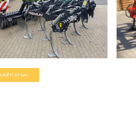
GRĮŽTI ATGAL