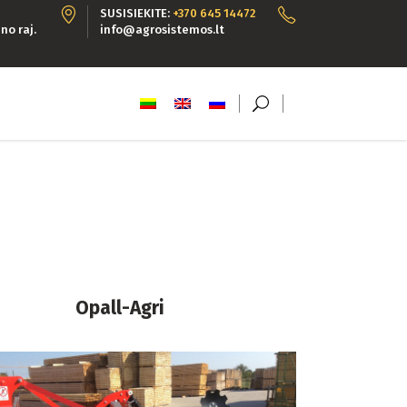
SUSISIEKITE:
+370 645 14472
no raj.
info@agrosistemos.lt
Opall-Agri