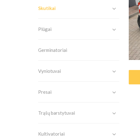
Skutikai
Plūgai
Germinatoriai
Vyniotuvai
Presai
Trąšų barstytuvai
Kultivatoriai