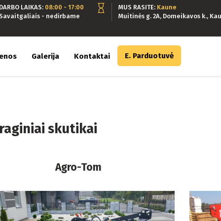
DARBO LAIKAS:
08:00 - 17:00
MUS RASITE:
Kaune
Savaitgaliais - nedirbame
Muitinės g. 2A, Domeikavos k., Kau
E. Parduotuvė
ienos
Galerija
Kontaktai
raginiai skutikai
Agro-Tom