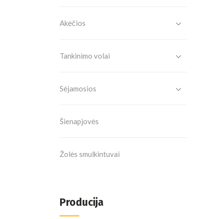
Akėčios
Tankinimo volai
Sėjamosios
Šienapjovės
Žolės smulkintuvai
Producija