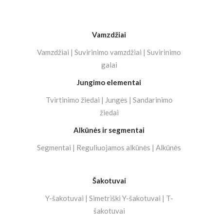
Vamzdžiai
Vamzdžiai | Suvirinimo vamzdžiai | Suvirinimo
galai
Jungimo elementai
Tvirtinimo žiedai | Jungės | Sandarinimo
žiedai
Alkūnės ir segmentai
Segmentai | Reguliuojamos alkūnės | Alkūnės
Šakotuvai
Y-šakotuvai | Simetriški Y-šakotuvai | T-
šakotuvai