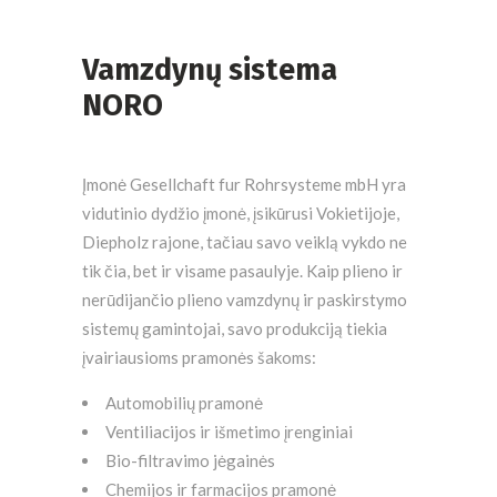
Vamzdynų sistema
NORO
Įmonė Gesellchaft fur Rohrsysteme mbH yra
vidutinio dydžio įmonė, įsikūrusi Vokietijoje,
Diepholz rajone, tačiau savo veiklą vykdo ne
tik čia, bet ir visame pasaulyje. Kaip plieno ir
nerūdijančio plieno vamzdynų ir paskirstymo
sistemų gamintojai, savo produkciją tiekia
įvairiausioms pramonės šakoms:
Automobilių pramonė
Ventiliacijos ir išmetimo įrenginiai
Bio-filtravimo jėgainės
Chemijos ir farmacijos pramonė