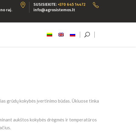
SUSISIEKITE:
+370 645 14472
no raj.
info@agrosistemos.lt
ias grūdų kokybės įvertinimo būdas. Ūkiuose tinka
 gaminant aukštos kokybės drėgmės ir temperatūros
ačius.