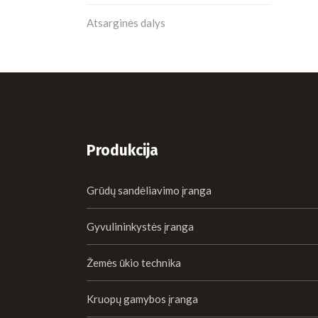
Atsarginės dalys
Produkcija
Grūdų sandėliavimo įranga
Gyvulininkystės įranga
Žemės ūkio technika
Kruopų gamybos įranga