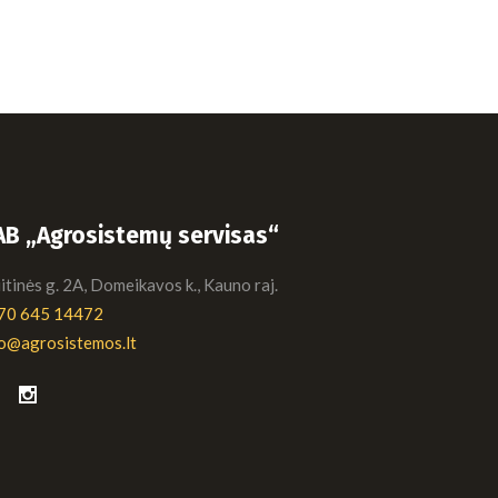
AB „Agrosistemų servisas“
tinės g. 2A, Domeikavos k., Kauno raj.
70 645 14472
fo@agrosistemos.lt