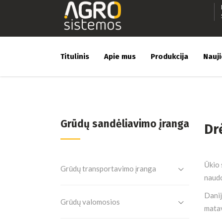
Titulinis
Apie mus
Produkcija
Nauj
Grūdų sandėliavimo įranga
Dr
Ūkio 
Grūdų transportavimo įranga
naudo
Dani
Grūdų valomosios
matav