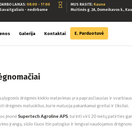
DARBO LAIKAS:
08:00 - 17:00
MUS RASITE:
Kaune
Savaitgaliais - nedirbame
Muitinės g. 2A, Domeikavos k., Kau
E. Parduotuvė
ienos
Galerija
Kontaktai
ėgnomačiai
sąlygomis drėgmės kiekio matavimas yra paprasčiausias ir svarbiaus
ti drėgmės matuoklius, kurie matuoja pakankamai greitai ir tiksliai.
jos įmonė
Supertech Agroline APS
, turinti virš 20 metų patirties
imo įrangą, siūlo šiuos itin patogius ir lengvai naudojamus drėgnom