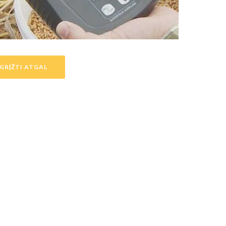
GRĮŽTI ATGAL