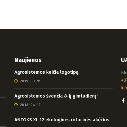
Naujienos
U
Agrosistemos keičia logotipą
Mui
+3
2019-03-28
in
Agrosistemos švenčia 8-jį gimtadienį!
2018-04-12
ANTOKS XL 12 ekologinės rotacinės akėčios