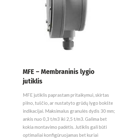
MFE – Membraninis lygio
jutiklis
MFE jutiklis paprastam pritaikymui, skirtas
pilno, tuščio, ar nustatyto grūdų lygo bokšte
indikacijai. Maksimalus granulės dydis 30 mm;
ankis nuo 0,3 t/m3 iki 2,5 t/m3. Galima bet
kokia montavimo padėtis. Jutiklis gali būti
optimaliai konfigūruojamas bet kuriai