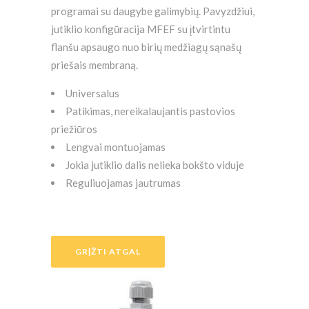
programai su daugybe galimybių. Pavyzdžiui,
jutiklio konfigūracija MFEF su įtvirtintu
flanšu apsaugo nuo birių medžiagų sąnašų
priešais membraną.
Universalus
Patikimas, nereikalaujantis pastovios
priežiūros
Lengvai montuojamas
Jokia jutiklio dalis nelieka bokšto viduje
Reguliuojamas jautrumas
GRĮŽTI ATGAL