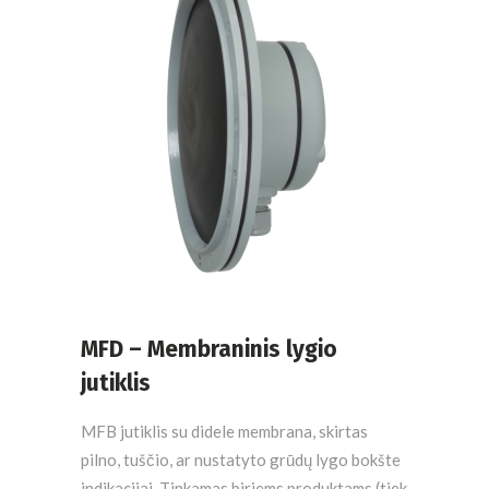
MFD – Membraninis lygio
jutiklis
MFB jutiklis su didele membrana, skirtas
pilno, tuščio, ar nustatyto grūdų lygo bokšte
indikacijai. Tinkamas biriems produktams (tiek