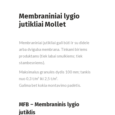
Membraniniai lygio
jutikliai Mollet
Membraniniai jutikliai gali būti ir su didele
arba dviguba membrana. Tinkami biriems
produktams (tiek labai smulkiems; tiek
stambesniems).
Maksimalus granulės dydis 100 mm; tankis
nuo 0,3 t/m³ iki 2,5 t/m³.
Galima bet kokia montavimo padėtis.
MFB – Membraninis lygio
jutiklis