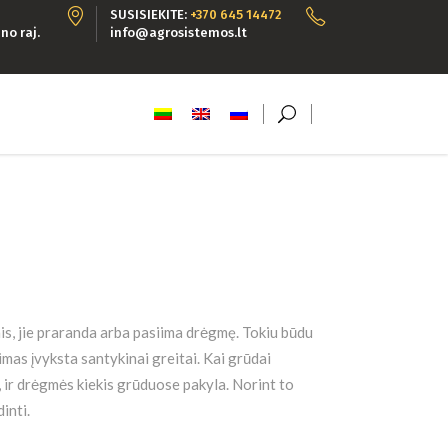
SUSISIEKITE:
+370 645 14472
no raj.
info@agrosistemos.lt
ais, jie praranda arba pasiima drėgmę. Tokiu būdu
mas įvyksta santykinai greitai. Kai grūdai
, ir drėgmės kiekis grūduose pakyla. Norint to
inti.