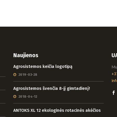
Naujienos
U
Agrosistemos keičia logotipą
Mui
+3
2019-03-28
in
Agrosistemos švenčia 8-jį gimtadienį!
2018-04-12
ANTOKS XL 12 ekologinės rotacinės akėčios