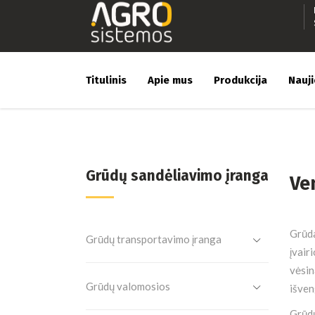
Titulinis
Apie mus
Produkcija
Nauj
Grūdų sandėliavimo įranga
Ven
Grūda
Grūdų transportavimo įranga
įvair
vėsin
Grūdų valomosios
išven
Grūdų