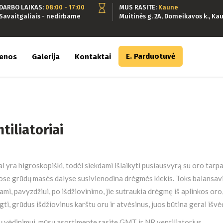
DARBO LAIKAS:
08:00 - 17:00
MUS RASITE:
Kaune
Savaitgaliais - nedirbame
Muitinės g. 2A, Domeikavos k., Kau
E. Parduotuvė
ienos
Galerija
Kontaktai
tiliatoriai
i yra higroskopiški, todėl siekdami išlaikyti pusiausvyrą su oro tarp
iose grūdų masės dalyse susivienodina drėgmės kiekis. Toks balansavi
ami, pavyzdžiui, po išdžiovinimo, jie sutraukia drėgmę iš aplinkos oro
gti, grūdus išdžiovinus karštu oru ir atvėsinus, juos būtina gerai išvėd
 vėdinimui, mūsų asortimente rasite GMT ir NR ventiliatorius.