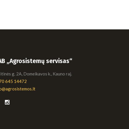
AB „Agrosistemų servisas“
tinės g. 2A, Domeikavos k., Kauno raj.
70 645 14472
fo@agrosistemos.lt