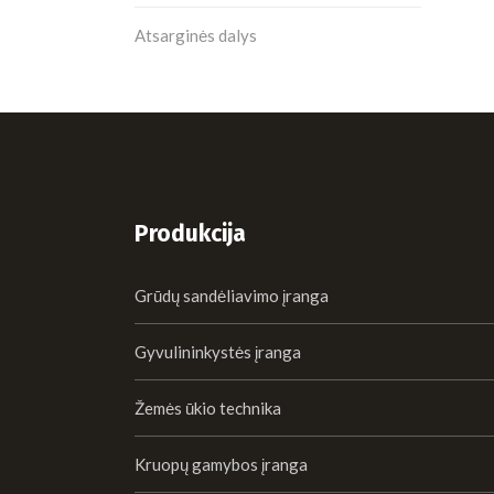
Atsarginės dalys
Produkcija
Grūdų sandėliavimo įranga
Gyvulininkystės įranga
Žemės ūkio technika
Kruopų gamybos įranga