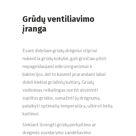
Grūdų ventiliavimo
įranga
Esant dideliam grūdų drėgniui stipriai
nukenčia grūdų kokybė, gali greičiau plisti
nepageidaujami mikroorganizmai ir
bakterijos, dėl to kasmet prarandami labai
dideli kiekiai grūdinių kultūrų. Grūdų
vėdinimas reikalingas norint atvėsinti
supiltus grūdus, sumažinti jų drėgnumą,
palaikyti optimalią temperatūrą, užkirsti kelią
kaitimui.
Siekiant išvengti grūdų perkaitimo ar
drėgmės susidarymo sandėliavimo