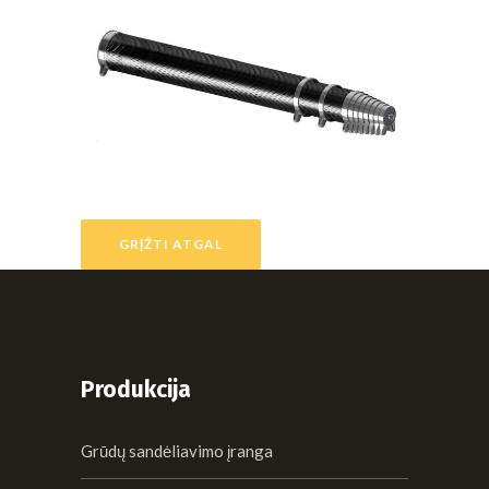
GRĮŽTI ATGAL
Produkcija
Grūdų sandėliavimo įranga