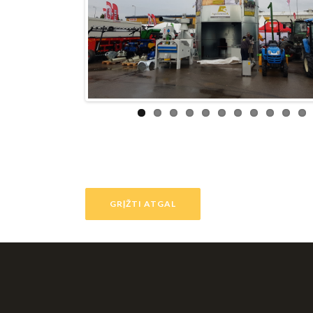
GRĮŽTI ATGAL