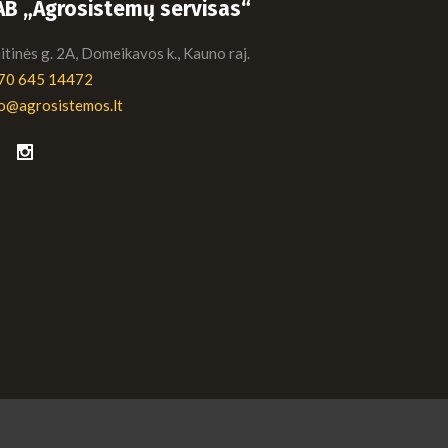
AB „Agrosistemų servisas“
tinės g. 2A, Domeikavos k., Kauno raj.
70 645 14472
fo@agrosistemos.lt