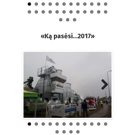
«Ką pasėsi…2017»
Previous
Next