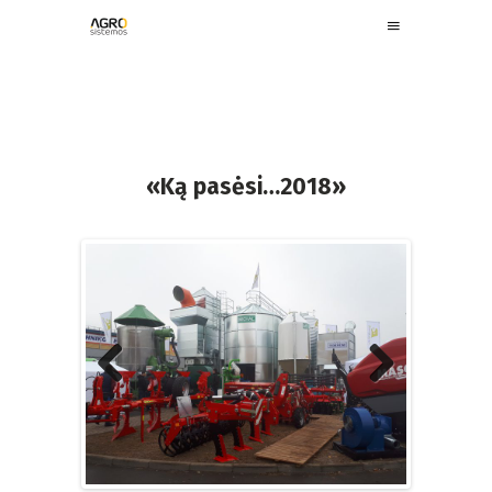
«Ką pasėsi…2018»
Previous
Next