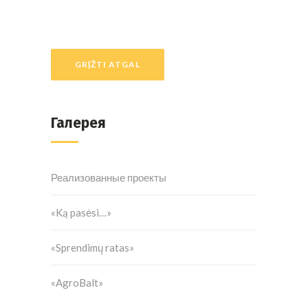
GRĮŽTI ATGAL
Галерея
Реализованные проекты
«Ką pasėsi…»
«Sprendimų ratas»
«AgroBalt»