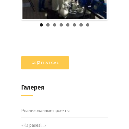
GRĮŽTI ATGAL
Галерея
Реализованные проекты
«Ką pasėsi…»