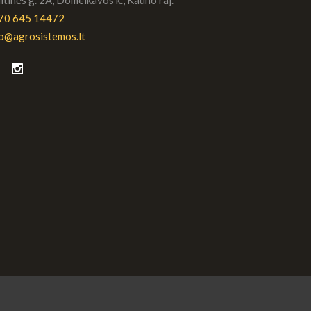
70 645 14472
fo@agrosistemos.lt