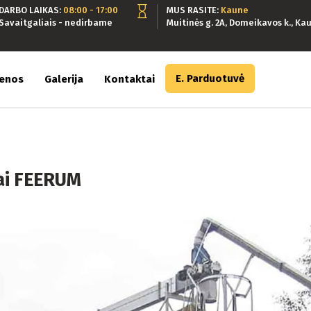
DARBO LAIKAS:
08:00 - 17:00
MUS RASITE:
Kaune
Savaitgaliais - nedirbame
Muitinės g. 2A, Domeikavos k., Kau
E. Parduotuvė
ienos
Galerija
Kontaktai
iai FEERUM