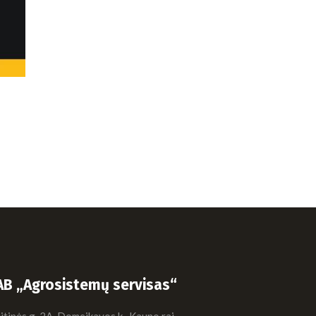
AB „Agrosistemų servisas“
tinės g. 2A, Domeikavos k., Kauno raj.