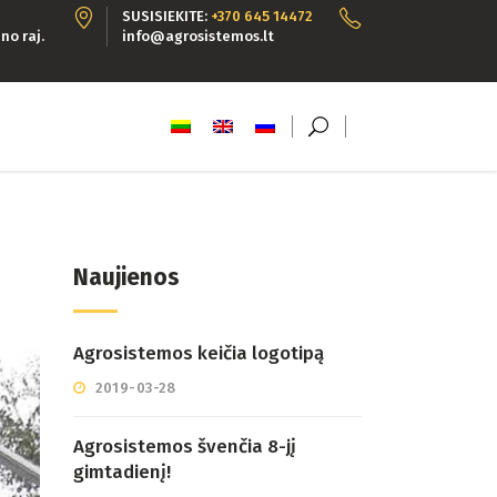
SUSISIEKITE:
+370 645 14472
no raj.
info@agrosistemos.lt
Naujienos
Agrosistemos keičia logotipą
2019-03-28
Agrosistemos švenčia 8-jį
gimtadienį!