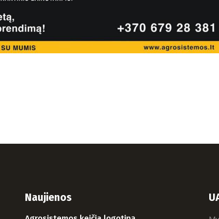
Naujienos
U
Agrosistemos keičia logotipą
Mui