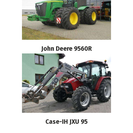
John Deere 9560R
Case-IH JXU 95